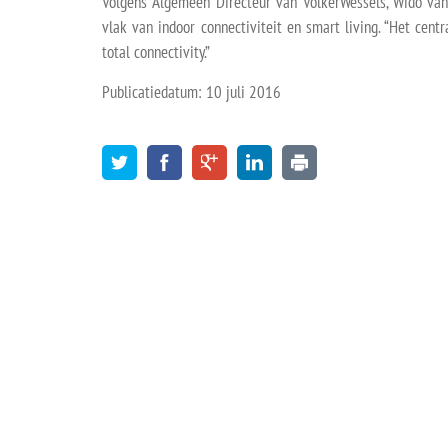
Volgens Algemeen Directeur van VolkerWessels, Wido van
vlak van indoor connectiviteit en smart living. “Het cent
total connectivity.”
Publicatiedatum: 10 juli 2016