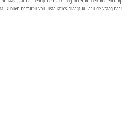
 de Mast, zal het bedrijf de markt nog beter kunnen bedienen op
raal kunnen besturen van installaties draagt bij aan de vraag naar