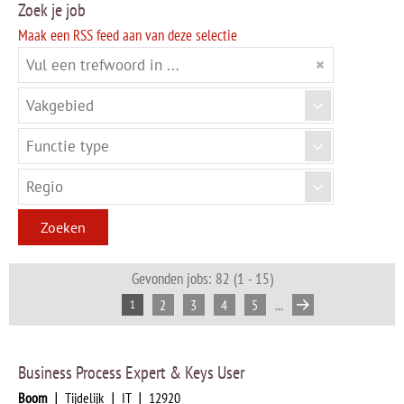
Zoek je job
Maak een RSS feed aan van deze selectie
Zoeken
Gevonden jobs: 82 (1 - 15)
...
2
3
4
5
1
Business Process Expert & Keys User
Boom
|
Tijdelijk
|
IT
|
12920